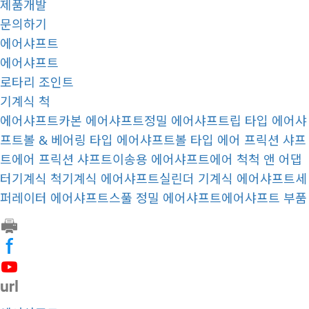
제품개발
문의하기
에어샤프트
에어샤프트
로타리 조인트
기계식 척
에어샤프트
카본 에어샤프트
정밀 에어샤프트
립 타입 에어샤
프트
볼 & 베어링 타입 에어샤프트
볼 타입 에어 프릭션 샤프
트
에어 프릭션 샤프트
이송용 에어샤프트
에어 척
척 앤 어댑
터
기계식 척
기계식 에어샤프트
실린더 기계식 에어샤프트
세
퍼레이터 에어샤프트
스풀 정밀 에어샤프트
에어샤프트 부품