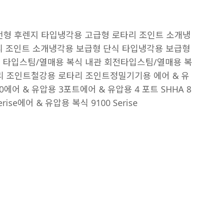
전형 후렌지 타입
냉각용 고급형 로타리 조인트 소개
냉
리 조인트 소개
냉각용 보급형 단식 타입
냉각용 보급형
 타입
스팀/열매용 복식 내관 회전타입
스팀/열매용 복
리 조인트
철강용 로타리 조인트
정밀기기용 에어 & 유
0
에어 & 유압용 3포트
에어 & 유압용 4 포트 SHHA 8
rise
에어 & 유압용 복식 9100 Serise