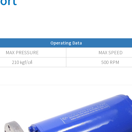
rt
Operating
Data
MAX PRESSURE
MAX SPEED
210 kgf/㎠
500 RPM