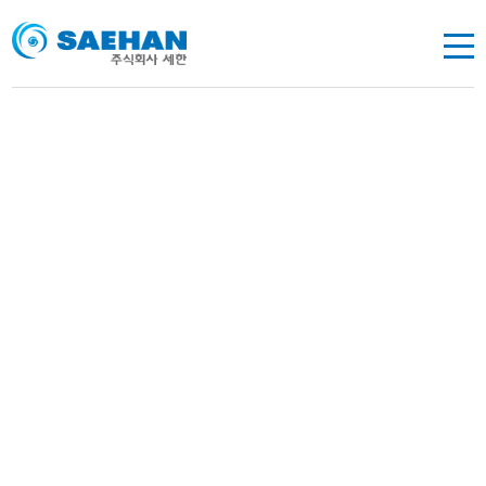
제품소개
삶의 질을 향상시키고 꿈을 실현할 수 있는 기술차별화된 기술력과
리더십을 가지고 삶의 핵심가치를 창출하는 비전을 실현해 갑니다.
에어샤프트
로타리 조인트
냉각 로타리 조인트 소개
냉각용 단식 타입
냉각용 복식 내관 고정 타입
냉각용 복식 내관 고정형 후렌지 타입 & 회전형 후렌지
타입
냉각용 고급형 로타리 조인트 소개
냉각용 고급형 단식 타입
냉각용 고급형 복식 내관 고정 타입