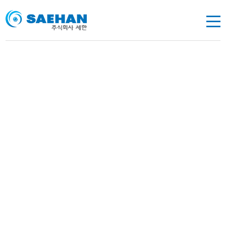
제품소개
삶의 질을 향상시키고 꿈을 실현할 수 있는 기술 차별화된 기술력과
리더십을 가지고 삶의 핵심가치를 창출하는 비전을 실현해 갑니다.
2차전지용
노칭(Notching) & 스태킹(Stacking) 장비
볼타입 정밀에
어샤프트 전문제작
에어샤프트
에어샤프트
카본 에어샤프트
정밀 에어샤프트
립 타입 에어샤프트
볼 & 베어링 타입 에어샤프트
볼 타입 에어 프릭션 샤프트